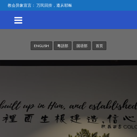
教会异象宣言： 万民回抟，遵从耶稣
ENGLISH
粵語部
国语部
首页