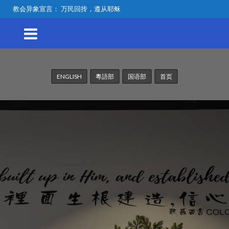
教会异象宣言： 万民回抟，遵从耶稣
ENGLISH
粵語部
国语部
首页