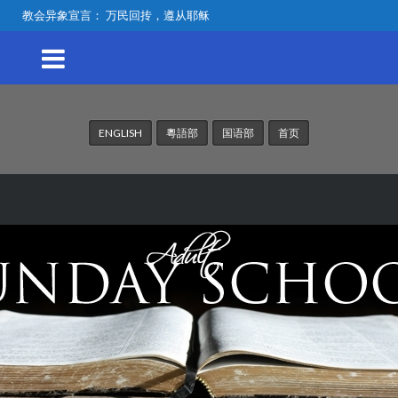
教会异象宣言： 万民回抟，遵从耶稣
ENGLISH
粵語部
国语部
首页