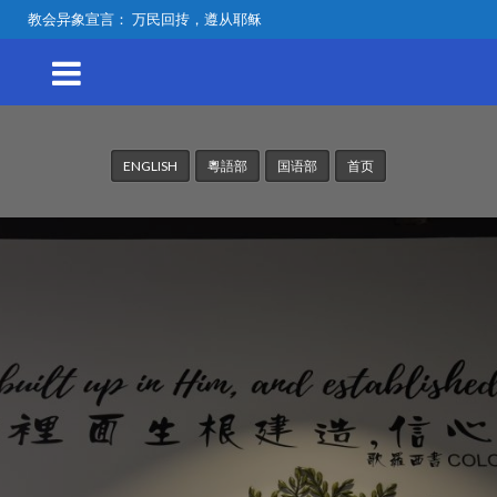
教会异象宣言： 万民回抟，遵从耶稣
ENGLISH
粵語部
国语部
首页