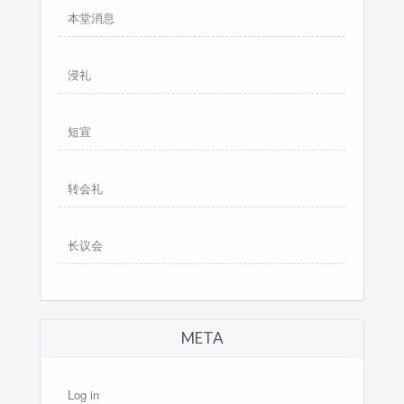
本堂消息
浸礼
短宣
转会礼
长议会
META
Log in