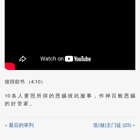
彼得前书 （4:10）
10 各 人 要 照 所 得 的 恩 赐 彼 此 服 事 ， 作 神 百 般 恩 赐
的 好 管 家 。
« 最后的审判
造(做)主门徒 (23) »