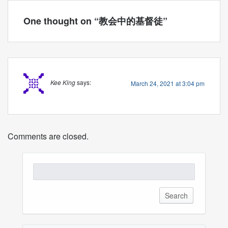
One thought on “
教会中的基督徒
”
Kee King
says:
March 24, 2021 at 3:04 pm
Comments are closed.
Search
for: