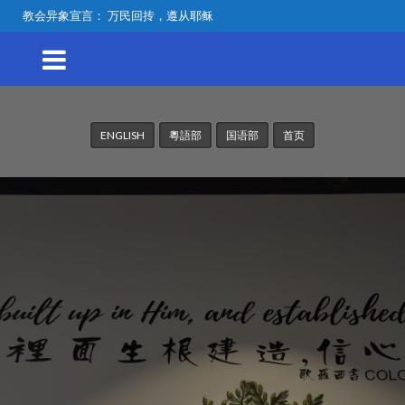
教会异象宣言： 万民回抟，遵从耶稣
ENGLISH
粵語部
国语部
首页